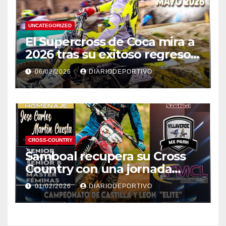
UNCATEGORIZED
El Supercross de Coca mira a
2026 tras su exitoso regreso
en 2024.
06/02/2026
DIARIODEPORTIVO
CROSS-COUNTRY
Samboal recupera su Cross
Country con una jornada
épica bajo la lluvia
01/02/2026
DIARIODEPORTIVO