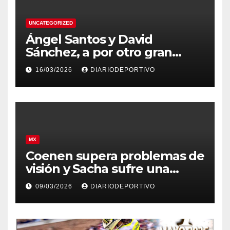
UNCATEGORIZED
Ángel Santos y David
Sánchez, a por otro gran
resultado en el Eco Rallye
16/03/2026
DIARIODEPORTIVO
Mallorca.
MX
Coenen supera problemas de
visión y Sacha sufre una
caída en Argentina
09/03/2026
DIARIODEPORTIVO