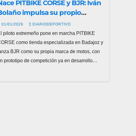
Nace PITBIKE CORSE y BJR: Iván
Bolaño impulsa su propio
proyecto y ya trabaja en su moto
01/01/2026
DIARIODEPORTIVO
de carreras
l piloto extremeño pone en marcha PITBIKE
ORSE como tienda especializada en Badajoz y
anza BJR como su propia marca de motos, con
n prototipo de competición ya en desarrollo…