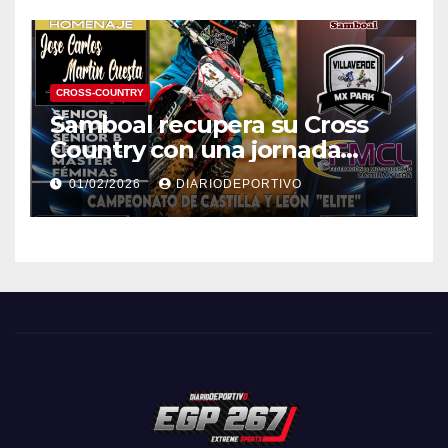
CROSS-COUNTRY
Samboal recupera su Cross
Country con una jornada
épica bajo la lluvia
01/02/2026
DIARIODEPORTIVO