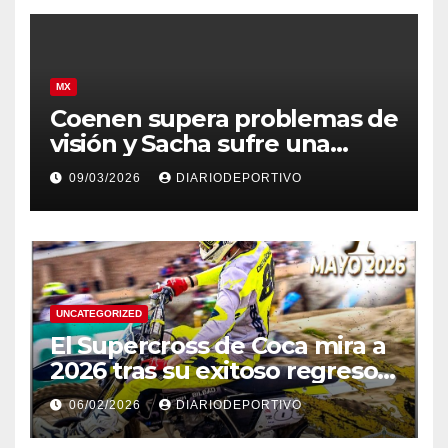
MX
Coenen supera problemas de
visión y Sacha sufre una
caída en Argentina
09/03/2026
DIARIODEPORTIVO
UNCATEGORIZED
El Supercross de Coca mira a
2026 tras su exitoso regreso
en 2024.
06/02/2026
DIARIODEPORTIVO