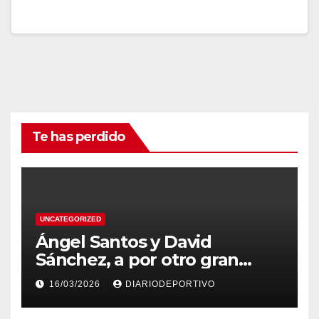
Te has perdido
UNCATEGORIZED
Ángel Santos y David
Sánchez, a por otro gran
resultado en el Eco Rallye
16/03/2026
DIARIODEPORTIVO
Mallorca.