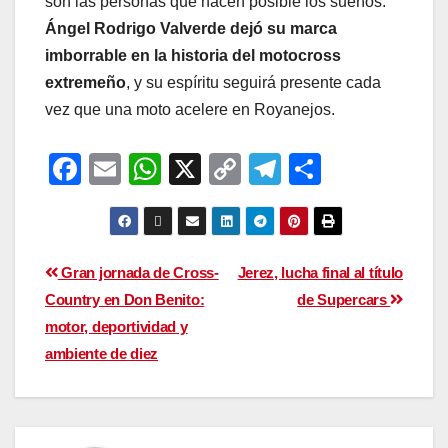
son las personas que hacen posible los sueños.
Ángel Rodrigo Valverde dejó su marca
imborrable en la historia del motocross
extremeño
, y su espíritu seguirá presente cada
vez que una moto acelere en Royanejos.
F
E
W
X
C
T
C
a
m
h
o
el
o
c
ail
at
p
e
m
e
s
y
gr
p
Gran jornada de Cross-
Jerez, lucha final al título
b
A
Li
a
ar
Country en Don Benito:
de Supercars
o
p
n
m
tir
motor, deportividad y
o
p
k
ambiente de diez
k