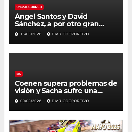
UNCATEGORIZED
Ángel Santos y David
Sánchez, a por otro gran
resultado en el Eco Rallye
16/03/2026
DIARIODEPORTIVO
Mallorca.
MX
Coenen supera problemas de
visión y Sacha sufre una
caída en Argentina
09/03/2026
DIARIODEPORTIVO