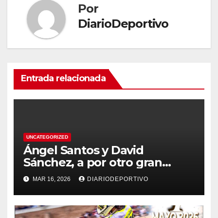
Por
DiarioDeportivo
Entrada relacionada
UNCATEGORIZED
Ángel Santos y David
Sánchez, a por otro gran
resultado en el Eco Rallye
MAR 16, 2026
DIARIODEPORTIVO
Mallorca.