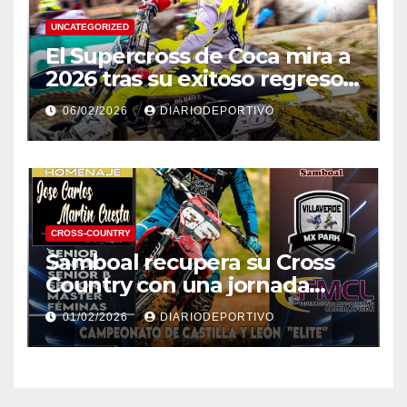
UNCATEGORIZED
El Supercross de Coca mira a
2026 tras su exitoso regreso
en 2024.
06/02/2026
DIARIODEPORTIVO
CROSS-COUNTRY
Samboal recupera su Cross
Country con una jornada
épica bajo la lluvia
01/02/2026
DIARIODEPORTIVO