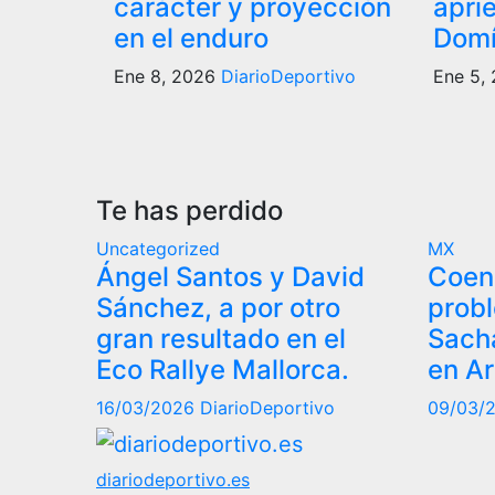
carácter y proyección
apri
en el enduro
Domí
Ene 8, 2026
DiarioDeportivo
Ene 5,
Te has perdido
Uncategorized
MX
Ángel Santos y David
Coen
Sánchez, a por otro
probl
gran resultado en el
Sacha
Eco Rallye Mallorca.
en Ar
16/03/2026
DiarioDeportivo
09/03/
diariodeportivo.es