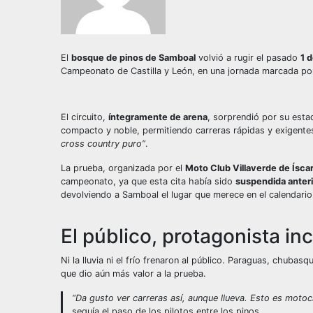
El
bosque de pinos de Samboal
volvió a rugir el pasado
1 
Campeonato de Castilla y León, en una jornada marcada por l
El circuito,
íntegramente de arena
, sorprendió por su esta
compacto y noble, permitiendo carreras rápidas y exigente
cross country puro”
.
La prueba, organizada por el
Moto Club Villaverde de Ísca
campeonato, ya que esta cita había sido
suspendida anteri
devolviendo a Samboal el lugar que merece en el calendario
El público, protagonista in
Ni la lluvia ni el frío frenaron al público. Paraguas, chub
que dio aún más valor a la prueba.
“Da gusto ver carreras así, aunque llueva. Esto es moto
seguía el paso de los pilotos entre los pinos.