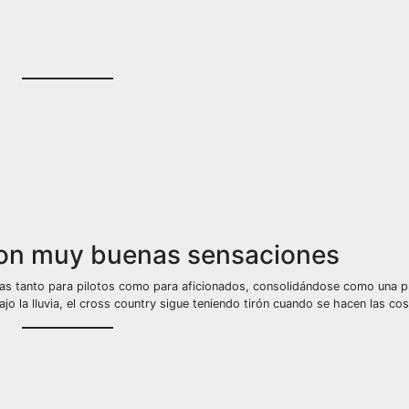
Sin leyenda
Sin leyenda
Sin leyenda
Sin leyenda
con muy buenas sensaciones
as tanto para pilotos como para aficionados, consolidándose como una 
 la lluvia, el cross country sigue teniendo tirón cuando se hacen las cos