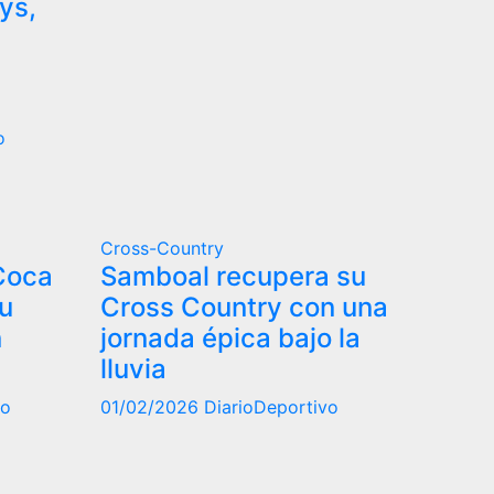
ys,
o
Cross-Country
Coca
Samboal recupera su
su
Cross Country con una
n
jornada épica bajo la
lluvia
vo
01/02/2026
DiarioDeportivo