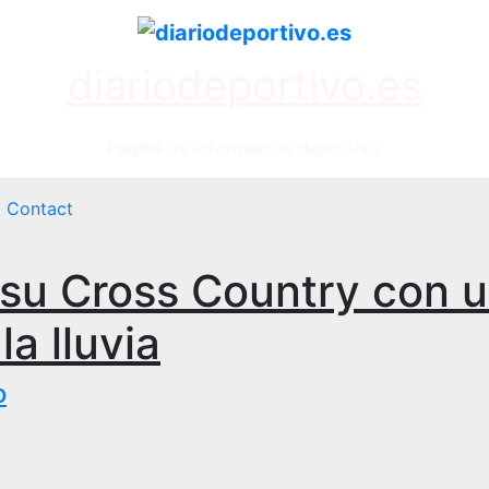
diariodeportivo.es
Página de información deportiva.
Contact
su Cross Country con 
la lluvia
o