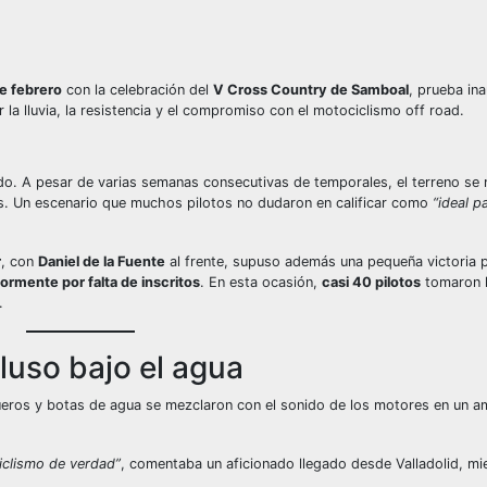
de febrero
con la celebración del
V Cross Country de Samboal
, prueba ina
a lluvia, la resistencia y el compromiso con el motociclismo off road.
do. A pesar de varias semanas consecutivas de temporales, el terreno se
s. Un escenario que muchos pilotos no dudaron en calificar como
“ideal p
r
, con
Daniel de la Fuente
al frente, supuso además una pequeña victoria p
ormente por falta de inscritos
. En esta ocasión,
casi 40 pilotos
tomaron l
.
cluso bajo el agua
asqueros y botas de agua se mezclaron con el sonido de los motores en un a
ciclismo de verdad”
, comentaba un aficionado llegado desde Valladolid, mi