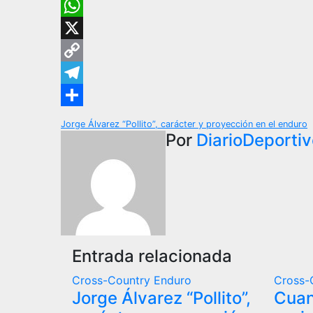
Email
WhatsApp
X
Copy
Link
Telegram
Compartir
Jorge Álvarez “Pollito”, carácter y proyección en el enduro
Por
DiarioDeporti
Entrada relacionada
Cross-Country
Enduro
Cross-
Jorge Álvarez “Pollito”,
Cuan